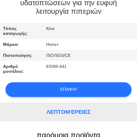
ΈΛΕΓΧΟΣ
υδατοπτώσεων για την ευφυή
λειτουργία πιπεριών
ΜΑΣ
Τόπος
Κίνα
ΕΛΆΤΕ
καταγωγής:
ΣΕ
Μάρκα:
Hons+
ΕΠΑΦΉ
Πιστοποίηση:
ISO/SGS/CE
ΜΕ
Αριθμό
6SXM-441
μοντέλου:
ΖΗΤΉΣΤΕ
ΈΝΑ
ΕΠΑΦΉ!
ΑΠΌΣΠΑΣΜΑ
ΛΕΠΤΟΜΈΡΕΙΕΣ
παρόμοια προϊόντα