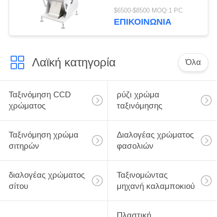
διαχωριστών
$6500-$8500 MOQ:1 PC
εικονοκυττάρου 54
ΕΠΙΚΟΙΝΩΝΙΑ
εκατομμυρίων
Λαϊκή κατηγορία
Όλα
Ταξινόμηση CCD
ρύζι χρώμα
χρώματος
ταξινόμησης
Ταξινόμηση χρώμα
Διαλογέας χρώματος
σιτηρών
φασολιών
διαλογέας χρώματος
Ταξινομώντας
σίτου
μηχανή καλαμποκιού
Πλαστική