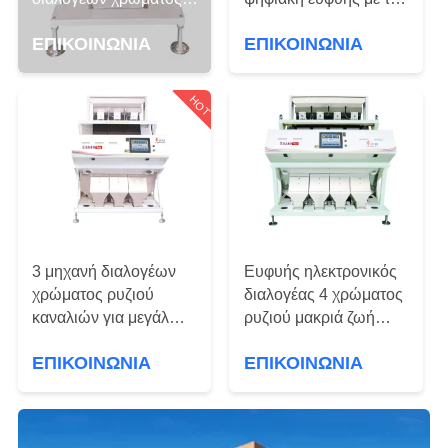
ΈΛΕΓΧΟΣ
ρυζιού καμερών
μεγάλη παραγωγή
ΕΠΙΚΟΙΝΩΝΊΑ
ΕΠΙΚΟΙΝΩΝΊΑ
υψηλής ταχύτητας CCD
50Hz
ΜΑΣ
ΕΛΆΤΕ
HOT
ΣΕ
ΕΠΑΦΉ
ΜΕ
ΖΗΤΉΣΤΕ
3 μηχανή διαλογέων
Ευφυής ηλεκτρονικός
ΈΝΑ
χρώματος ρυζιού
διαλογέας 4 χρώματος
καναλιών για μεγάλων
ρυζιού μακριά ζωή
ΑΠΌΣΠΑΣΜΑ
κόκκων ζεματισμένο
υπηρεσιών καναλιών
ΕΠΙΚΟΙΝΩΝΊΑ
ΕΠΙΚΟΙΝΩΝΊΑ
κολλώδη
SITEMAP