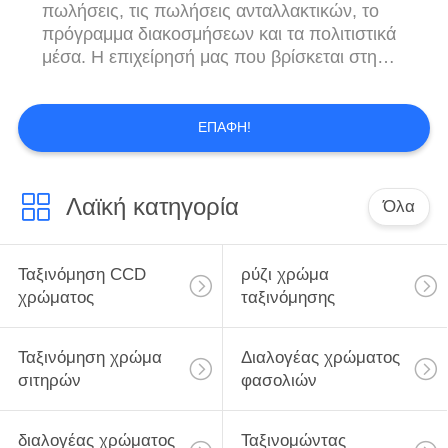
πωλήσεις, τις πωλήσεις ανταλλακτικών, το
πρόγραμμα διακοσμήσεων και τα πολιτιστικά
μέσα. Η επιχείρησή μας που βρίσκεται στη
βιομηχανική περιοχή Hefei Baohe,
επενδυμένο RMB 8, 000, 000 που καλύπτει
έναν τομέα 80 στρεμμάτων με το σύγχρονο
ΕΠΑΦΉ!
και τυποποιημένο κέντρο εργαστηρίων
κατασκευής 120000 τετραγωνικών μέτρων και
ερευνητικοου 4000 τετραγω...
Λαϊκή κατηγορία
Όλα
Ταξινόμηση CCD
ρύζι χρώμα
χρώματος
ταξινόμησης
Ταξινόμηση χρώμα
Διαλογέας χρώματος
σιτηρών
φασολιών
διαλογέας χρώματος
Ταξινομώντας