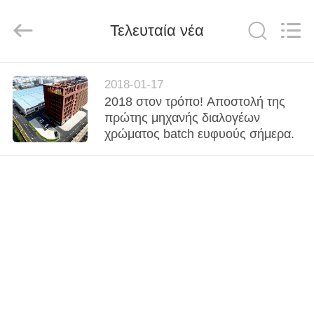
Hongshi
Optoelectronic
High-
Τελευταία νέα
tech
Co.,Ltd.
All
Rights
Reserved.
ΣΠΊΤΙ
2018-01-17
2018 στον τρόπο! Αποστολή της
ΠΡΟΪΌΝΤΑ
πρώτης μηχανής διαλογέων
χρώματος batch ευφυούς σήμερα.
ΠΕΡΊΠΟΥ
ΕΜΕΊΣ
ΓΎΡΟΣ
ΕΡΓΟΣΤΑΣΊΩΝ
ΠΟΙΟΤΙΚΌΣ