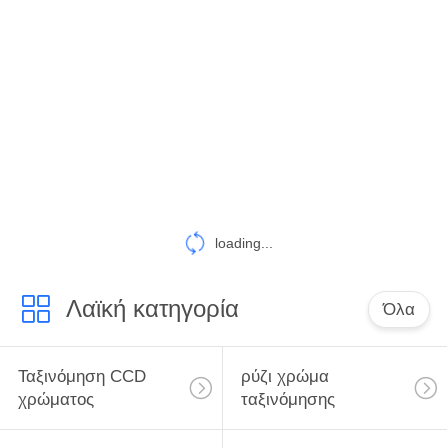
ΈΛΕΓΧΟΣ
ΜΑΣ
ΕΛΆΤΕ
ΣΕ
ΕΠΑΦΉ
ΜΕ
loading...
ΖΗΤΉΣΤΕ
ΈΝΑ
Λαϊκή κατηγορία
Όλα
ΑΠΌΣΠΑΣΜΑ
Ταξινόμηση CCD
ρύζι χρώμα
SITEMAP
χρώματος
ταξινόμησης