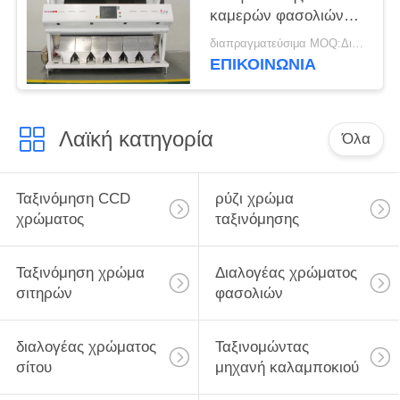
καμερών φασολιών
τύπος 6 χρώματος
διαπραγματεύσιμα MOQ:Διαπραγματεύσιμο
CCD ταξινομώντας
ΕΠΙΚΟΙΝΩΝΊΑ
μηχανών πλήρης
κανάλια
Λαϊκή κατηγορία
Όλα
Ταξινόμηση CCD
ρύζι χρώμα
χρώματος
ταξινόμησης
Ταξινόμηση χρώμα
Διαλογέας χρώματος
σιτηρών
φασολιών
διαλογέας χρώματος
Ταξινομώντας
σίτου
μηχανή καλαμποκιού