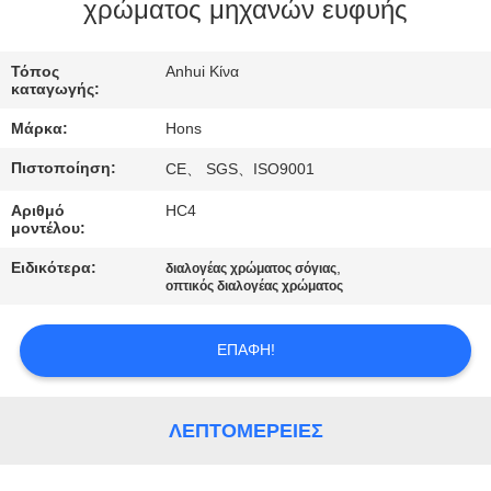
ΈΛΕΓΧΟΣ
χρώματος μηχανών ευφυής
ΜΑΣ
Τόπος
Anhui Κίνα
καταγωγής:
ΕΛΆΤΕ
Μάρκα:
Hons
ΣΕ
Πιστοποίηση:
CE、 SGS、ISO9001
ΕΠΑΦΉ
Αριθμό
HC4
ΜΕ
μοντέλου:
Ειδικότερα:
,
διαλογέας χρώματος σόγιας
ΖΗΤΉΣΤΕ
οπτικός διαλογέας χρώματος
ΈΝΑ
ΕΠΑΦΉ!
ΑΠΌΣΠΑΣΜΑ
SITEMAP
ΛΕΠΤΟΜΈΡΕΙΕΣ