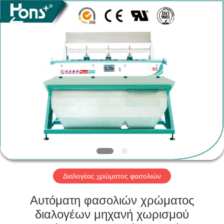
Hongshi
Optoelectronic
High-
tech
Co.,Ltd.
All
Rights
Reserved.
ΣΠΊΤΙ
ΠΡΟΪΌΝΤΑ
ΠΕΡΊΠΟΥ
ΕΜΕΊΣ
ΓΎΡΟΣ
ΕΡΓΟΣΤΑΣΊΩΝ
Διαλογέας χρώματος φασολιών
Αυτόματη φασολιών χρώματος
ΠΟΙΟΤΙΚΌΣ
διαλογέων μηχανή χωρισμού