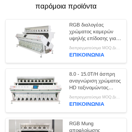
PRIVACY
παρόμοια προϊόντα
POLICY
RGB διαλογέας
χρώματος καμερών
υψηλής επίδοσης για
τους σπόρους τσίλι με
διαπραγματεύσιμα MOQ:Διαπραγματεύσιμο
δέκα υδατοπτώσεις
ΕΠΙΚΟΙΝΩΝΊΑ
8.0 - 15.0T/H άσπρη
αναγνώριση χρώματος
HD ταξινομώντας
μηχανών φασολιών
διαπραγματεύσιμα MOQ:Διαπραγματεύσιμο
ικανότητας
ΕΠΙΚΟΙΝΩΝΊΑ
RGB Mung
αποφλοίωσης