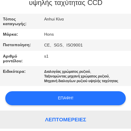
ΈΛΕΓΧΟΣ
υψηλής ταχύτητας CCD
ΜΑΣ
Τόπος
Anhui Κίνα
καταγωγής:
ΕΛΆΤΕ
Μάρκα:
Hons
ΣΕ
Πιστοποίηση:
CE、SGS、ISO9001
ΕΠΑΦΉ
Αριθμό
s1
ΜΕ
μοντέλου:
Ειδικότερα:
,
Διαλογέας χρώματος ρυζιού
ΖΗΤΉΣΤΕ
,
Ταξινομώντας μηχανή χρώματος ρυζιού
Μηχανή διαλογέων ρυζιού υψηλής ταχύτητας
ΈΝΑ
ΑΠΌΣΠΑΣΜΑ
ΕΠΑΦΉ!
SITEMAP
ΛΕΠΤΟΜΈΡΕΙΕΣ