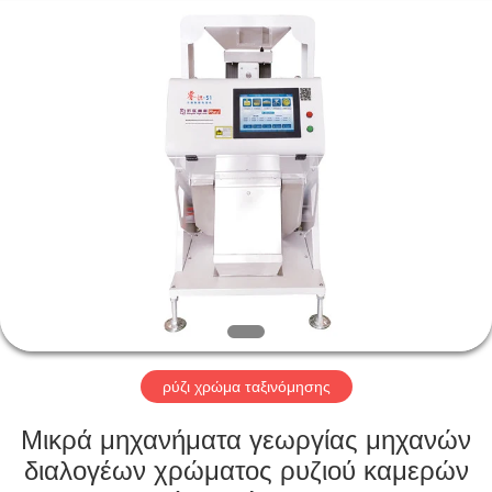
Hongshi
Optoelectronic
High-
tech
Co.,Ltd.
All
Rights
Reserved.
ΣΠΊΤΙ
ΠΡΟΪΌΝΤΑ
ΠΕΡΊΠΟΥ
ΕΜΕΊΣ
ΓΎΡΟΣ
ΕΡΓΟΣΤΑΣΊΩΝ
ρύζι χρώμα ταξινόμησης
Μικρά μηχανήματα γεωργίας μηχανών
ΠΟΙΟΤΙΚΌΣ
διαλογέων χρώματος ρυζιού καμερών