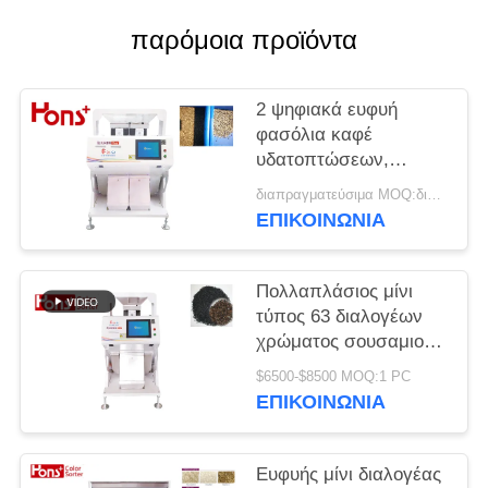
PRIVACY
παρόμοια προϊόντα
POLICY
2 ψηφιακά ευφυή
φασόλια καφέ
υδατοπτώσεων,
ταξινομώντας μηχανή
διαπραγματεύσιμα MOQ:διαπραγματεύσιμος
χρώματος φυστικιών
ΕΠΙΚΟΙΝΩΝΊΑ
Πολλαπλάσιος μίνι
τύπος 63 διαλογέων
χρώματος σουσαμιού
εικονοκυττάρου 5400
$6500-$8500 MOQ:1 PC
CCD λειτουργίας
ΕΠΙΚΟΙΝΩΝΊΑ
γεωργικός κανάλια
Ευφυής μίνι διαλογέας