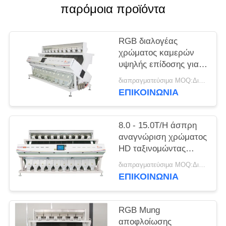
PRIVACY
παρόμοια προϊόντα
POLICY
RGB διαλογέας
χρώματος καμερών
υψηλής επίδοσης για
τους σπόρους τσίλι με
διαπραγματεύσιμα MOQ:Διαπραγματεύσιμο
δέκα υδατοπτώσεις
ΕΠΙΚΟΙΝΩΝΊΑ
8.0 - 15.0T/H άσπρη
αναγνώριση χρώματος
HD ταξινομώντας
μηχανών φασολιών
διαπραγματεύσιμα MOQ:Διαπραγματεύσιμο
ικανότητας
ΕΠΙΚΟΙΝΩΝΊΑ
RGB Mung
αποφλοίωσης