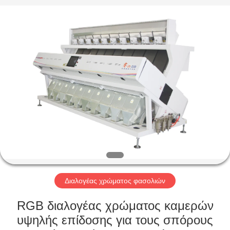
Hongshi
Optoelectronic
High-
tech
Co.,Ltd.
All
Rights
Reserved.
ΣΠΊΤΙ
ΠΡΟΪΌΝΤΑ
ΠΕΡΊΠΟΥ
ΕΜΕΊΣ
ΓΎΡΟΣ
ΕΡΓΟΣΤΑΣΊΩΝ
Διαλογέας χρώματος φασολιών
RGB διαλογέας χρώματος καμερών
ΠΟΙΟΤΙΚΌΣ
υψηλής επίδοσης για τους σπόρους