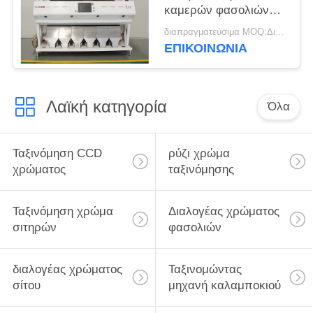
καμερών φασολιών
τύπος 6 χρώματος
διαπραγματεύσιμα MOQ:Διαπραγματεύσιμο
CCD ταξινομώντας
ΕΠΙΚΟΙΝΩΝΊΑ
μηχανών πλήρης
κανάλια
Λαϊκή κατηγορία
Όλα
Ταξινόμηση CCD
ρύζι χρώμα
χρώματος
ταξινόμησης
Ταξινόμηση χρώμα
Διαλογέας χρώματος
σιτηρών
φασολιών
διαλογέας χρώματος
Ταξινομώντας
σίτου
μηχανή καλαμποκιού