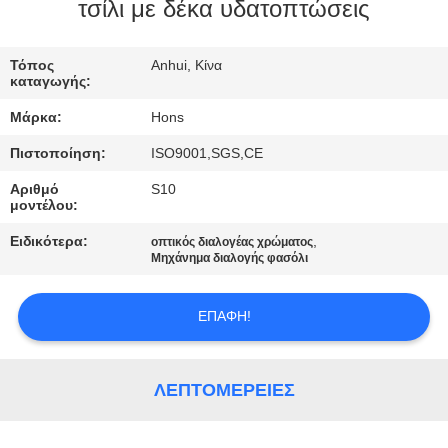
ΈΛΕΓΧΟΣ
τσίλι με δέκα υδατοπτώσεις
ΜΑΣ
Τόπος
Anhui, Κίνα
καταγωγής:
ΕΛΆΤΕ
Μάρκα:
Hons
ΣΕ
Πιστοποίηση:
ISO9001,SGS,CE
ΕΠΑΦΉ
Αριθμό
S10
ΜΕ
μοντέλου:
Ειδικότερα:
,
οπτικός διαλογέας χρώματος
ΖΗΤΉΣΤΕ
Μηχάνημα διαλογής φασόλι
ΈΝΑ
ΕΠΑΦΉ!
ΑΠΌΣΠΑΣΜΑ
SITEMAP
ΛΕΠΤΟΜΈΡΕΙΕΣ