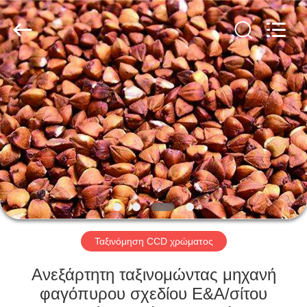
Hongshi
Optoelectronic
High-
tech
Co.,Ltd.
All
Rights
Reserved.
ΣΠΊΤΙ
ΠΡΟΪΌΝΤΑ
ΠΕΡΊΠΟΥ
ΕΜΕΊΣ
ΓΎΡΟΣ
ΕΡΓΟΣΤΑΣΊΩΝ
Ταξινόμηση CCD χρώματος
Ανεξάρτητη ταξινομώντας μηχανή
ΠΟΙΟΤΙΚΌΣ
φαγόπυρου σχεδίου Ε&Α/σίτου