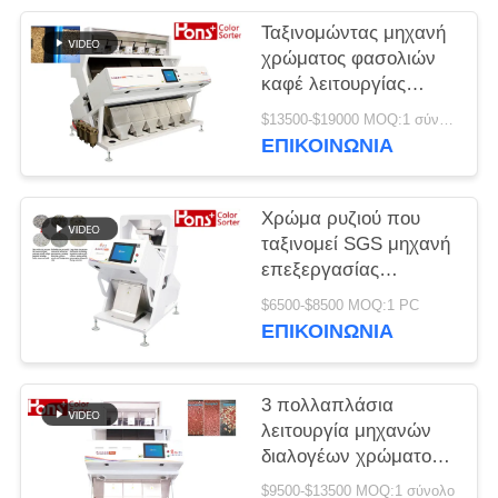
PRIVACY
Ταξινομώντας μηχανή
POLICY
χρώματος φασολιών
καφέ λειτουργίας
FPGA πολλαπλάσια
$13500-$19000 MOQ:1 σύνολο
ΕΠΙΚΟΙΝΩΝΊΑ
Χρώμα ρυζιού που
ταξινομεί SGS μηχανή
επεξεργασίας
διαχωριστών
$6500-$8500 MOQ:1 PC
εικονοκυττάρου 54
ΕΠΙΚΟΙΝΩΝΊΑ
εκατομμυρίων
3 πολλαπλάσια
λειτουργία μηχανών
διαλογέων χρώματος
καμερών φυστικιών
$9500-$13500 MOQ:1 σύνολο