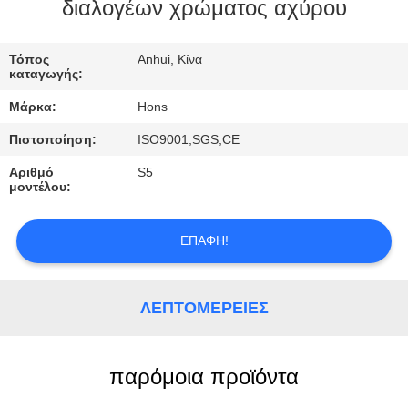
ΈΛΕΓΧΟΣ
διαλογέων χρώματος αχύρου
ΜΑΣ
Τόπος
Anhui, Κίνα
καταγωγής:
ΕΛΆΤΕ
Μάρκα:
Hons
ΣΕ
Πιστοποίηση:
ISO9001,SGS,CE
ΕΠΑΦΉ
Αριθμό
S5
ΜΕ
μοντέλου:
ΖΗΤΉΣΤΕ
ΕΠΑΦΉ!
ΈΝΑ
ΑΠΌΣΠΑΣΜΑ
ΛΕΠΤΟΜΈΡΕΙΕΣ
SITEMAP
παρόμοια προϊόντα