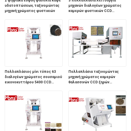
PRIVACY
2 ψηφιακά ευφυή φασόλια καφέ
3 πολλαπλάσια λειτουργία
υδατοπτώσεων, ταξινομώντας
μηχανών διαλογέων χρώματος
POLICY
μηχανή χρώματος φυστικιών
καμερών φυστικιών CCD
υδατοπτώσεων
Πολλαπλάσιος μίνι τύπος 63
Πολλαπλάσια ταξινομώντας
διαλογέων χρώματος σουσαμιού
μηχανή χρώματος καμερών
εικονοκυττάρου 5400 CCD
θαλασσινών CCD ξηρών
λειτουργίας γεωργικός κανάλια
λαχανικών λειτουργίας