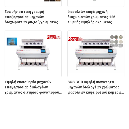
Ευφυής οπτική γραμμή
Φασολιών καφέ μηχανή
επεξεργασίας μηχανών
διαχωριστών χρώματος 126
διαχωριστών ρυζιού/χρώματος
ευφυής υψηλής ακρίβειας
φασολιών
καναλιών
Υψηλή ευαισθησία μηχανών
SGS CCD υψηλή ικανότητα
επεξεργασίας διαλογέων
μηχανών διαλογέων χρώματος
χρώματος σιταριού φαγόπυρου
φασολιών καφέ ρυζιού καμερών
CCD ευφυής
7 υδατοπτώσεις