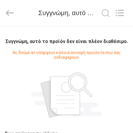
Hongshi
Optoelectronic
High-
Συγγνώμη, αυτό το προϊόν δεν είναι πλέον διαθέσιμο.
tech
Co.,Ltd.
All
Rights
Reserved.
ΣΠΊΤΙ
Συγγνώμη, αυτό το προϊόν δεν είναι πλέον διαθέσιμο.
ΠΡΟΪΌΝΤΑ
Ας δούμε αν υπάρχουν κάποια συναφή προϊόντα που σας
ενδιαφέρουν
ΠΕΡΊΠΟΥ
ΕΜΕΊΣ
ΓΎΡΟΣ
ΕΡΓΟΣΤΑΣΊΩΝ
ΠΟΙΟΤΙΚΌΣ