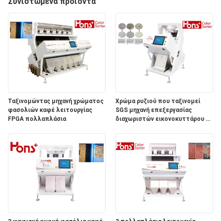
ΈΛΕΓΧΟΣ
Συνιστώμενα προϊόντα
ΜΑΣ
ΕΛΆΤΕ
ΣΕ
ΕΠΑΦΉ
ΜΕ
Ταξινομώντας μηχανή χρώματος
Χρώμα ρυζιού που ταξινομεί
φασολιών καφέ λειτουργίας
SGS μηχανή επεξεργασίας
FPGA πολλαπλάσια
διαχωριστών εικονοκυττάρου 54
ΖΗΤΉΣΤΕ
εκατομμυρίων
ΈΝΑ
ΑΠΌΣΠΑΣΜΑ
SITEMAP