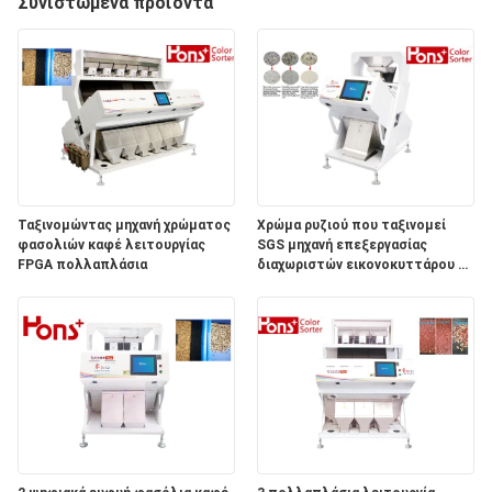
ΈΛΕΓΧΟΣ
Συνιστώμενα προϊόντα
ΜΑΣ
ΕΛΆΤΕ
ΣΕ
ΕΠΑΦΉ
ΜΕ
Ταξινομώντας μηχανή χρώματος
Χρώμα ρυζιού που ταξινομεί
φασολιών καφέ λειτουργίας
SGS μηχανή επεξεργασίας
FPGA πολλαπλάσια
διαχωριστών εικονοκυττάρου 54
ΖΗΤΉΣΤΕ
εκατομμυρίων
ΈΝΑ
ΑΠΌΣΠΑΣΜΑ
SITEMAP