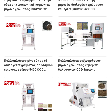
PRIVACY
2 ψηφιακά ευφυή φασόλια καφέ
3 πολλαπλάσια λειτουργία
υδατοπτώσεων, ταξινομώντας
μηχανών διαλογέων χρώματος
POLICY
μηχανή χρώματος φυστικιών
καμερών φυστικιών CCD
υδατοπτώσεων
Πολλαπλάσιος μίνι τύπος 63
Πολλαπλάσια ταξινομώντας
διαλογέων χρώματος σουσαμιού
μηχανή χρώματος καμερών
εικονοκυττάρου 5400 CCD
θαλασσινών CCD ξηρών
λειτουργίας γεωργικός κανάλια
λαχανικών λειτουργίας