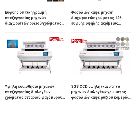
Ευφυής οπτική γραμμή
Φασολιών καφέ μηχανή
επεξεργασίας μηχανών
διαχωριστών χρώματος 126
διαχωριστών ρυζιού/χρώματος
ευφυής υψηλής ακρίβειας
φασολιών
καναλιών
Υψηλή ευαισθησία μηχανών
SGS CCD υψηλή ικανότητα
επεξεργασίας διαλογέων
μηχανών διαλογέων χρώματος
χρώματος σιταριού φαγόπυρου
φασολιών καφέ ρυζιού καμερών
CCD ευφυής
7 υδατοπτώσεις