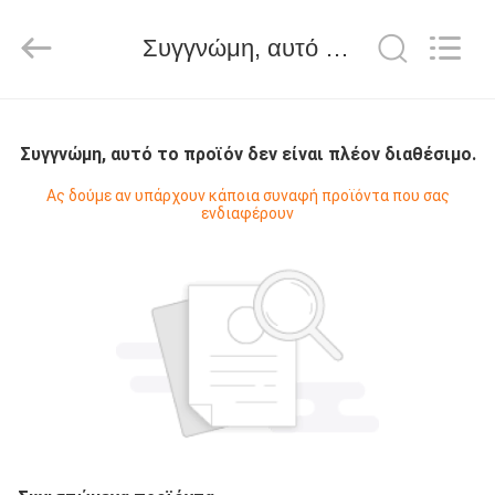
Hongshi
Optoelectronic
High-
Συγγνώμη, αυτό το προϊόν δεν είναι πλέον διαθέσιμο.
tech
Co.,Ltd.
All
Rights
Reserved.
ΣΠΊΤΙ
Συγγνώμη, αυτό το προϊόν δεν είναι πλέον διαθέσιμο.
ΠΡΟΪΌΝΤΑ
Ας δούμε αν υπάρχουν κάποια συναφή προϊόντα που σας
ενδιαφέρουν
ΠΕΡΊΠΟΥ
ΕΜΕΊΣ
ΓΎΡΟΣ
ΕΡΓΟΣΤΑΣΊΩΝ
ΠΟΙΟΤΙΚΌΣ