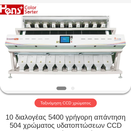
Hongshi
Optoelectronic
High-
tech
Co.,Ltd.
All
Rights
Reserved.
ΣΠΊΤΙ
ΠΡΟΪΌΝΤΑ
ΠΕΡΊΠΟΥ
ΕΜΕΊΣ
ΓΎΡΟΣ
ΕΡΓΟΣΤΑΣΊΩΝ
Ταξινόμηση CCD χρώματος
10 διαλογέας 5400 γρήγορη απάντηση
ΠΟΙΟΤΙΚΌΣ
504 χρώματος υδατοπτώσεων CCD