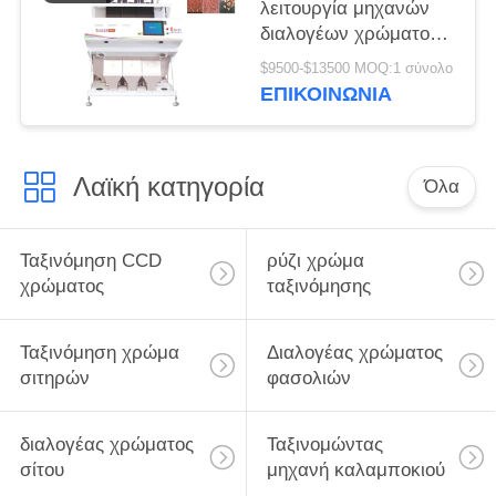
λειτουργία μηχανών
διαλογέων χρώματος
καμερών φυστικιών
$9500-$13500 MOQ:1 σύνολο
CCD υδατοπτώσεων
ΕΠΙΚΟΙΝΩΝΊΑ
Λαϊκή κατηγορία
Όλα
Ταξινόμηση CCD
ρύζι χρώμα
χρώματος
ταξινόμησης
Ταξινόμηση χρώμα
Διαλογέας χρώματος
σιτηρών
φασολιών
διαλογέας χρώματος
Ταξινομώντας
σίτου
μηχανή καλαμποκιού