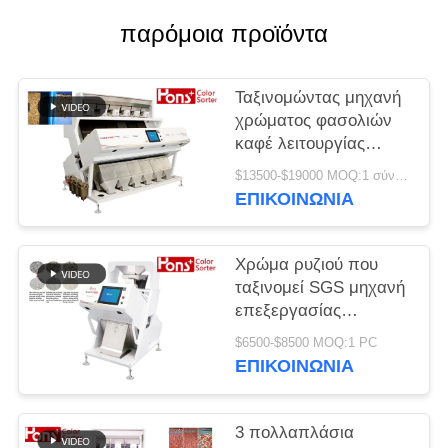
PRIVACY
παρόμοια προϊόντα
POLICY
Ταξινομώντας μηχανή
χρώματος φασολιών
καφέ λειτουργίας
FPGA πολλαπλάσια
$13500-$19000 MOQ:1 σύνολο
ΕΠΙΚΟΙΝΩΝΊΑ
Χρώμα ρυζιού που
ταξινομεί SGS μηχανή
επεξεργασίας
διαχωριστών
$6500-$8500 MOQ:1 PC
εικονοκυττάρου 54
ΕΠΙΚΟΙΝΩΝΊΑ
εκατομμυρίων
3 πολλαπλάσια