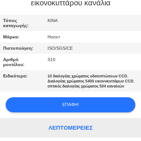
ΈΛΕΓΧΟΣ
εικονοκυττάρου κανάλια
ΜΑΣ
Τόπος
ΚΙΝΑ
καταγωγής:
ΕΛΆΤΕ
Μάρκα:
Hons+
ΣΕ
Πιστοποίηση:
ISO/SGS/CE
ΕΠΑΦΉ
Αριθμό
S10
ΜΕ
μοντέλου:
Ειδικότερα:
,
10 διαλογέας χρώματος υδατοπτώσεων CCD
,
ΖΗΤΉΣΤΕ
Διαλογέας χρώματος 5400 εικονοκυττάρων CCD
οπτικός διαλογέας χρώματος 504 καναλιών
ΈΝΑ
ΑΠΌΣΠΑΣΜΑ
ΕΠΑΦΉ!
SITEMAP
ΛΕΠΤΟΜΈΡΕΙΕΣ