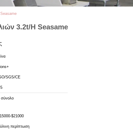
H Seasame
ιών 3.2t/H Seasame
ς
ίνα
ons+
SO/SGS/CE
5
 σύνολο
15000-$21000
ύλινη περίπτωση