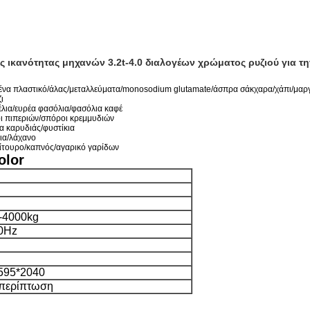
 ικανότητας μηχανών 3.2t-4.0 διαλογέων χρώματος ρυζιού για τη
ένα πλαστικό/άλας/μεταλλεύματα/monosodium glutamate/άσπρα σάκχαρα/χάπι/μαρ
ι
λια/ευρέα φασόλια/φασόλια καφέ
ι πιπεριών/σπόροι κρεμμυδιών
α καρυδιάς/φυστίκια
ια/λάχανο
πίτουρο/καπνός/αγαρικό γαρίδων
olor
-4000kg
0Hz
595*2040
 περίπτωση