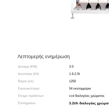
Λεπτομερής ενημέρωση
Δύναμη (KW):
3.0
Ικανότητα (t/h):
1.6-2.0t
Βάρος (κλ):
1250
Εικονοκύτταρα:
54 εκατομμύρια
Όνομα προϊόντων:
ccd διαλογέας χρώματος
Επισημαίνω:
3.2t/h διαλογέας χρώμ