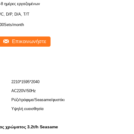
-8 ημέρες εργαζομένων
/C, D/P, D/A, T/T
00Sets/month
Επικοινωνήστε
2210*1595*2040
AC220V/50Hz
Ρύζι/τρόφιμα/Seasame/φυστίκι
Υψηλή ευαισθησία
ας χρώματος 3.2t/h Seasame