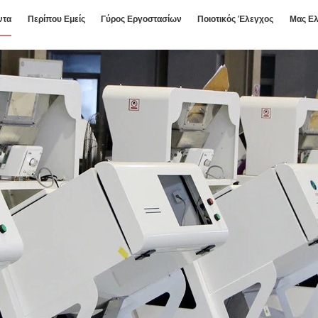
ντα
Περίπου Εμείς
Γύρος Εργοστασίων
Ποιοτικός Έλεγχος
Μας Ελ