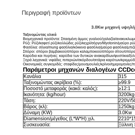
Περιγραφή προϊόντων
3.0Kw μηχανή υψηλής
Ταξινομώντας υλικά
Βιομηχανικά προϊόντα: Σπασμένη άμμος γυαλιού/χαλαζία/ανακυκλωμ
Ρύζι: Ρύζι/καφετί ρύζι/κολλώδες ρύζι/κεχρί/σόργο/Myotonin/μαύρο ρύζ
Φασόλια: σόγια/mung φασόλια/κόκκινα φασόλια/μαύρα φασόλια/μπιζέ
Σπόροι: σπόροι βαμβακιού/σπόροι καλαμποκιού/σπόροι σίτου/σπόρο
Καρύδια και πυρήνες: καρύδια των δυτικών ανακαρδίων/φυστίκια/ξύλ
Ξηρά λαχανικά: νιφάδες πιπεριών/σκόρδου/σιτάρια καρότων/κρεμμύδ
Οικονομικές συγκομιδές: σταφίδες/μουσμουλιές/κρίνοι/ημερομηνίες/
Παράμετροι μηχανών διαλογέων CCDc
Κανάλια
315
Ταξινομώντας ακρίβεια (%):
≥99.9
Ποσοστό μεταφοράς (κακό: καλός):
≥12:1
Ικανότητα: (kg/hour)
3200kg
Τάση:
220V/5
Βάρος (κλ):
1250kg
Δύναμη (KW)
3.0Kw
Diamension/μέγεθος (L*W*H) χιλ.
2210*1
Συσκευασία:
Ξύλινη