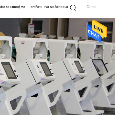
Greek
άτε Σε Επαφή Με
Ζητήστε Ένα Απόσπασμα