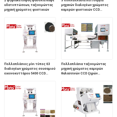
PRIVACY
2 ψηφιακά ευφυή φασόλια καφέ
3 πολλαπλάσια λειτουργία
υδατοπτώσεων, ταξινομώντας
μηχανών διαλογέων χρώματος
POLICY
μηχανή χρώματος φυστικιών
καμερών φυστικιών CCD
υδατοπτώσεων
Πολλαπλάσιος μίνι τύπος 63
Πολλαπλάσια ταξινομώντας
διαλογέων χρώματος σουσαμιού
μηχανή χρώματος καμερών
εικονοκυττάρου 5400 CCD
θαλασσινών CCD ξηρών
λειτουργίας γεωργικός κανάλια
λαχανικών λειτουργίας