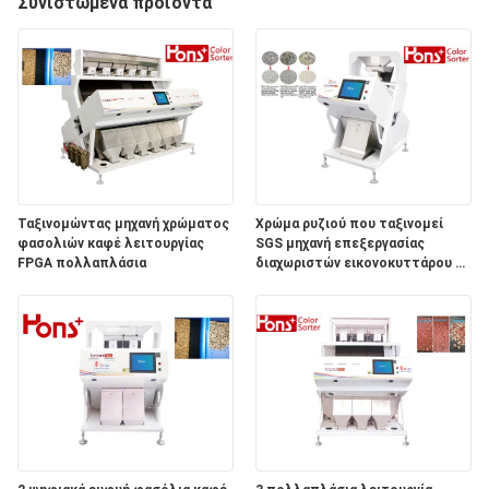
ΈΛΕΓΧΟΣ
Συνιστώμενα προϊόντα
ΜΑΣ
ΕΛΆΤΕ
ΣΕ
ΕΠΑΦΉ
ΜΕ
Ταξινομώντας μηχανή χρώματος
Χρώμα ρυζιού που ταξινομεί
φασολιών καφέ λειτουργίας
SGS μηχανή επεξεργασίας
FPGA πολλαπλάσια
διαχωριστών εικονοκυττάρου 54
ΖΗΤΉΣΤΕ
εκατομμυρίων
ΈΝΑ
ΑΠΌΣΠΑΣΜΑ
SITEMAP