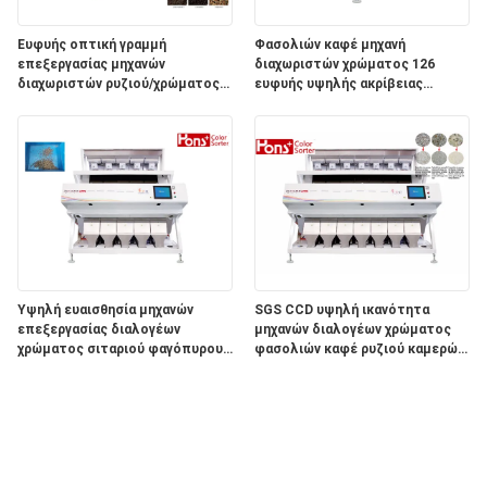
Ευφυής οπτική γραμμή
Φασολιών καφέ μηχανή
επεξεργασίας μηχανών
διαχωριστών χρώματος 126
διαχωριστών ρυζιού/χρώματος
ευφυής υψηλής ακρίβειας
φασολιών
καναλιών
Υψηλή ευαισθησία μηχανών
SGS CCD υψηλή ικανότητα
επεξεργασίας διαλογέων
μηχανών διαλογέων χρώματος
χρώματος σιταριού φαγόπυρου
φασολιών καφέ ρυζιού καμερών
CCD ευφυής
7 υδατοπτώσεις