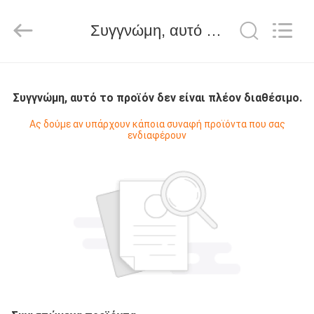
Hongshi
Optoelectronic
High-
Συγγνώμη, αυτό το προϊόν δεν είναι πλέον διαθέσιμο.
tech
Co.,Ltd.
All
Rights
Reserved.
ΣΠΊΤΙ
Συγγνώμη, αυτό το προϊόν δεν είναι πλέον διαθέσιμο.
ΠΡΟΪΌΝΤΑ
Ας δούμε αν υπάρχουν κάποια συναφή προϊόντα που σας
ενδιαφέρουν
ΠΕΡΊΠΟΥ
ΕΜΕΊΣ
ΓΎΡΟΣ
ΕΡΓΟΣΤΑΣΊΩΝ
ΠΟΙΟΤΙΚΌΣ